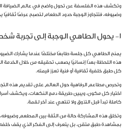
وتكشف هذه الفلسفة عن تحول واضح في عالم الضيافة الراقي
وضيوفه، فتتجاوز الوجبة حدود الطعام لتصبح عرضًا ثقافيًا 
١- يحول الطاهي الوجبة إلى تجربة شخصية
يمنح الطاهي كل جلسة طابعًا مختلفًا عندما يشارك الضيو
هذه اللحظة بعدًا إنسانيًا يصعب تحقيقه من خلال الخدمة ال
كل طبق خلفية ثقافية أو فنية تعزز قيمته.
وتحرص مطاعم الرفاهية حول العالم على تقديم هذه التجر
اختيار كل مكون، ويبين طريقة دمج النكهات، ويكشف أسرار
كاملة تبدأ قبل التذوق ولا تنتهي عند آخر لقمة.
وتخلق هذه المشاركة حالة من الثقة بين المطعم وضيوفه، ك
بمشاهدة طبق متقن، بل يتعرف إلى الفكر الذي يقف خلفه وإل