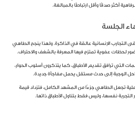
اهية أكثر صدقًا وأقل ارتباطًا بالمبالغة.
 التجارب الإنسانية عالقة في الذاكرة. ولهذا ينجح الطاهي
ور لحظات عفوية تمتزج فيها المعرفة بالشغف والاحتراف.
مات التي ترافق تقديم الأطباق، كما يتذكرون أسلوب الحوار،
احل الوجبة إلى حدث مستقل يحمل مفاجأة جديدة.
ية تجعل الطاهي جزءًا من المشهد الكامل، فتزداد قيمة
 التجربة نفسها، وليس فقط بتناول الأطباق ذاتها.