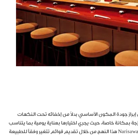
إبراز جودة المكون الأساسي بدلاً من إخفائه تحت النكهات
ة بمكانة خاصة، حيث يجري اختيارها بعناية يومية بما يتناسب
مع الموسم وأفضل مستويات الجودة. وتجسد مطاعم مثل Narisawa هذا النهج من خلال تقديم قوائم تتغير وفقاً للطبيعة