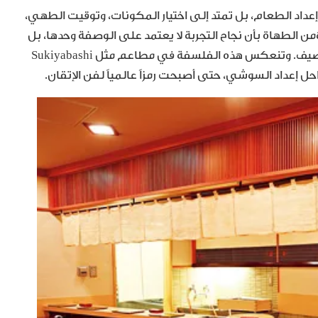
داد الطعام، بل تمتد إلى اختيار المكونات، وتوقيت الطهي،
من الطهاة بأن نجاح التجربة لا يعتمد على الوصفة وحدها، بل
على تناغم جميع العناصر التي تسبق وصول الطبق إلى الضيف. وتنعكس هذه الفلسفة في مطاعم مثل Sukiyabashi