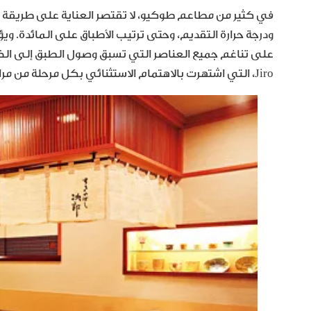
في كثير من مطاعم طوكيو، لا تقتصر العناية على طريقة إع
ودرجة حرارة التقديم، وحتى ترتيب الأطباق على المائدة. ويؤ
Jiro، التي اشتهرت بالاهتمام الاستثنائي بكل مرحلة من مراحل إعداد السوشي، حتى أصبحت رمزاً عالمياً لفن الإتقان.