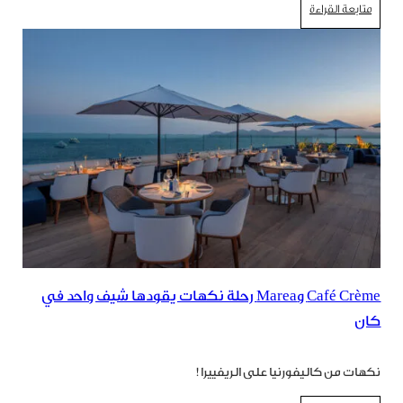
متابعة القراءة
Café Crème وMarea رحلة نكهات يقودها شيف واحد في
كان
نكهات من كاليفورنيا على الريفييرا!