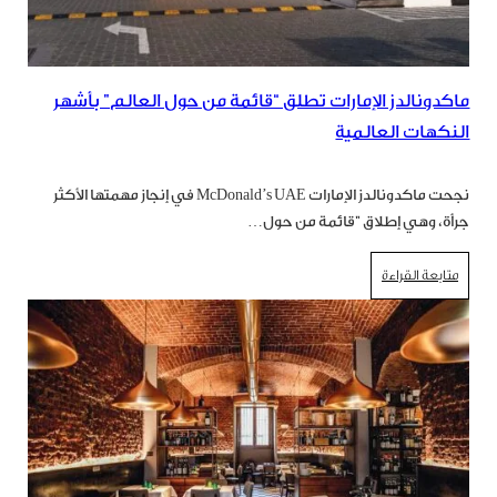
ماكدونالدز الإمارات تطلق “قائمة من حول العالم” بأشهر
النكهات العالمية
نجحت ماكدونالدز الإمارات McDonald’s UAE في إنجاز مهمتها الأكثر
جرأة، وهي إطلاق "قائمة من حول…
متابعة القراءة