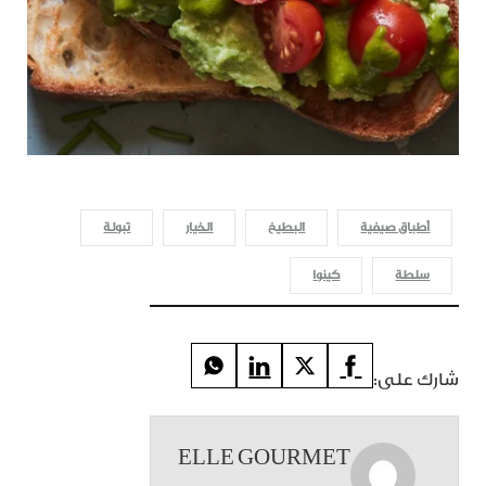
أطباق صيفية
البطيخ
الخيار
تبولة
سلطة
كينوا
شارك على:
ELLE GOURMET