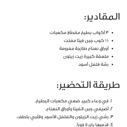
المقادير:
3 أكواب بطيخ مقطّع مكعبات
½ كوب جبن فيتا مفتت
أوراق نعناع طازجة مفرومة
ملعقة كبيرة زيت زيتون
رشة فلفل أسود
طريقة التحضير:
في وعاء كبير، ضعي مكعبات البطيخ.
أضيفي جبن الفيتا وأوراق النعناع.
رشي زيت الزيتون والفلفل الأسود وقلّبي بلطف.
قدّميها باردة فورًا.