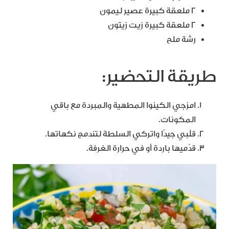
2 ملعقة كبيرة عصير ليمون
2 ملعقة كبيرة زيت زيتون
رشة ملح
طريقة التحضير:
امزجي الكينوا المطهية والمبردة مع باقي
المكونات.
قلّبي جيدًا واتركي السلطة لتندمج نكهاتها.
قدّميها باردة أو في حرارة الغرفة.