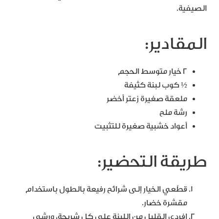
الصيفية.
المقادير:
2 خيار متوسط الحجم
½ كوب لبنة كثيفة
ملعقة صغيرة زعتر أخضر
رشة ملح
أعواد خشبية صغيرة للتثبيت
طريقة التحضير:
قطّعي الخيار إلى شرائح رفيعة بالطول باستخدام
مقشرة خضار.
افردي القليل من اللبنة على كل شريحة، ورشي