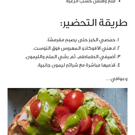
ملح وفلفل حسب الرغبة
طريقة التحضير:
حمّصي الخبز حتى يصبح مقرمشًا.
ادهني الأفوكادو المهروس فوق التوست.
أضيفي الطماطم، ثم رشي الملح والليمون.
قدّميها مباشرة مع شرائح ليمون جانبية.
وعوافي…