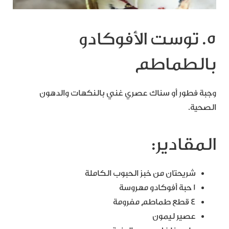
5. توست الأفوكادو
بالطماطم
وجبة فطور أو سناك عصري غني بالنكهات والدهون
الصحية.
المقادير:
شريحتان من خبز الحبوب الكاملة
1 حبة أفوكادو مهروسة
4 قطع طماطم مفرومة
عصير ليمون