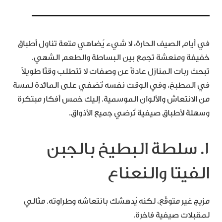
في أيام الصيف الحارة، لا شيء يُضاهي متعة تناول أطباق
خفيفة ومنعشة تجمع بين البساطة والطعم الشهي.
تبحث ربات المنازل عادةً عن وصفات لا تتطلب وقتًا طويلاً
في المطبخ، وفي الوقت نفسه تُضفي على المائدة لمسة
من الانتعاش والألوان الموسمية. إليك خمس أفكار مبتكرة
وسهلة لأطباق صيفية تُرضي جميع الأذواق.
1. سلطة البطيخ بالجبن
الفيتا والنعناع
مزيج غير متوقَّع، لكنه يُدهشك بانتعاشه وطراوته. مثالي
لمقبلات صيفية فاخرة.