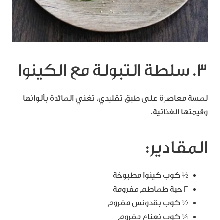
3. سلطة التبولة مع الكينوا
لمسة معاصرة على طبق تقليدي، تغني المائدة بألوانها
وقيمتها الغذائية.
المقادير:
½ كوب كينوا مطبوخة
2 حبة طماطم مفرومة
½ كوب بقدونس مفروم
¼ كوب نعناع مفروم