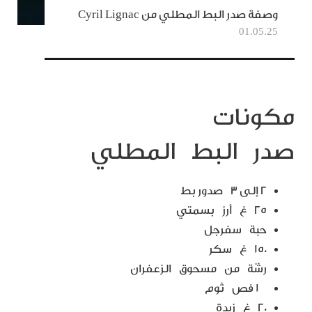
وصفة صدر البط المطلي من Cyril Lignac
01.05.25
مكونات
صدر البط المطلي
٢ إلى ٣
صدور بط
٢٥ غ أرز بسمتي
حبة سفرجل
١٥٠ غ سكر
رشّة من مسحوق الزعفران
١ فص ثوم
٢٠ غ زبدة