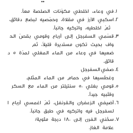
في وعاء، اخلطي مكوّنات الصلصة معاً.
اسكبي الأرز في مقلاة، وحمّصيه لبضع دقائق،
ثمّ اخلطيه، واتركيه جانباً.
قسّمي السفرجل إلى أرباع وقومي بقصّ الح
واف بحيث تكون مستديرة قليلاً، ثم
ضعيها في وعاء من الماء المغلي لمدّة ٥ د
قائق.
صفي السفرجل
وغطّسيها في حمام من الماء المثلج.
قومي بغلي ٥٠ سنتيلتر من الماء مع السكر
وقلّبيه جيداً.
أضيفي الزعفران والقرنفل، ثمّ اغمسي أرباع ا
لسفرجل فيه واتركيه في طبق جانباً.
سخّني الفرن إلى ١٨٠ درجة مئوية/
علامة الغاز.