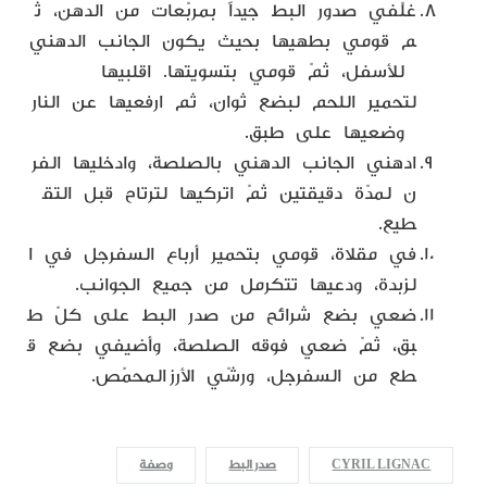
غلّفي صدور البط جيداً بمربّعات من الدهن، ث
م قومي بطهيها بحيث يكون الجانب الدهني
للأسفل، ثمّ قومي بتسويتها. اقلبيها
لتحمير اللحم لبضع ثوان، ثم ارفعيها عن النار
وضعيها على طبق.
ادهني الجانب الدهني بالصلصة، وادخليها الفر
ن لمدّة دقيقتين ثمّ اتركيها لترتاح قبل التق
طيع.
في مقلاة، قومي بتحمير أرباع السفرجل في ا
لزبدة، ودعيها تتكرمل من جميع الجوانب.
ضعي بضع شرائح من صدر البط على كلّ ط
بق، ثمّ ضعي فوقه الصلصة، وأضيفي بضع ق
طع من السفرجل، ورشّي الأرز المحمّص.
CYRIL LIGNAC
صدر البط
وصفة