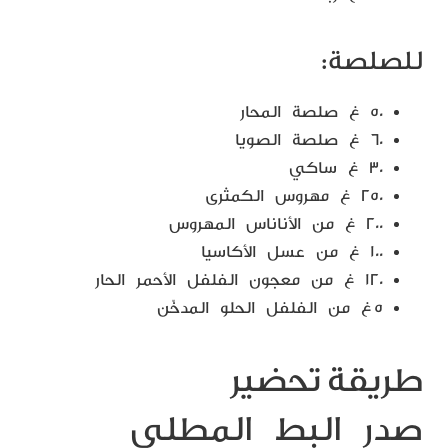
للصلصة:
٥٠ غ صلصة المحار
٦٠ غ صلصة الصويا
٣٠ غ ساكي
٢٥٠ غ مهروس الكمثرى
٢٠٠ غ من الأناناس المهروس
١٠٠ غ من عسل الأكاسيا
١٢٠ غ من معجون الفلفل الأحمر الحار
٥ غ من الفلفل الحلو المدخّن
طريقة تحضير
صدر البط المطلي