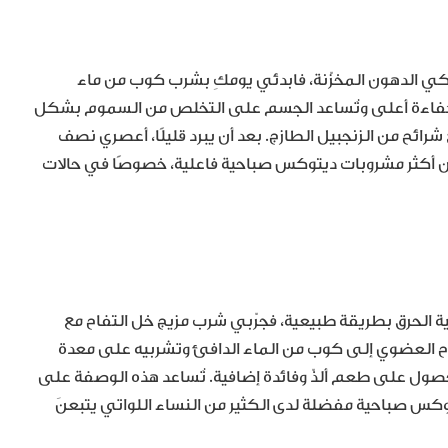
حرّكي الدهون المخزّنة، فابدئي يومكِ بشرب كوب من ماء
ل بكفاءة أعلى وتُساعد الجسم على التخلص من السموم بشكل
رائح من الزنجبيل الطازج. بعد أن يبرد قليلًا، أعصري نصف
 من أكثر مشروبات ديتوكس صباحية فاعلية، خصوصًا في حالات
 الحرق بطريقة طبيعية، فجرّبي شرب مزيج خل التفاح مع
ح العضوي إلى كوب من الماء الدافئ وتشربيه على معدة
لحصول على طعم ألذّ وفائدة إضافية. تُساعد هذه الوصفة على
وكس صباحية مفضلة لدى الكثير من النساء اللواتي يتبعنَ