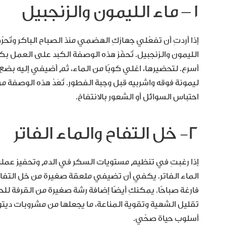
١ – ماء الليمون والزنجبيل
إذا أردتِ أن تفعّلي جهازكِ الهضمي منذ الصباح الباكر وتُ
الليمون والزنجبيل. تُحفّز هذه الوصفة الكبد على العم
أسرع. لتحضيرها، اغلي كوبًا من الماء، ثم أضيفي إليه بضع ش
ليمونة فوقه واشربيه قبل وجبة الفطور. تُعَدّ هذه الوصفة
احتباس السوائل أو الشعور بالانتفاخ.
٢- خل التفاح والماء الفاتر
إذا رغبتِ في تنظيم مستويات السكر في الدم وتحفيز عملية
الماء الفاتر. يكفي أن تضيفي ملعقة صغيرة من خل التفا
فارغة صباحًا. يمكنكِ أيضًا إضافة رشة صغيرة من القرفة ل
تقليل الشهية وتقوية المناعة، ما يجعلها من مشروبات ديت
أسلوب حياة صحّي.