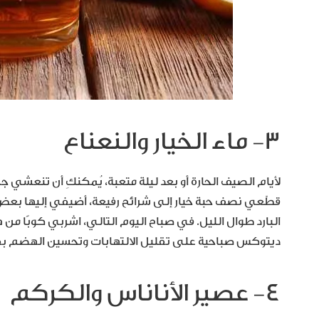
٣- ماء الخيار والنعناع
لأيام الصيف الحارة أو بعد ليلة متعبة، يُمكنكِ أن تنعشي 
قطّعي نصف حبة خيار إلى شرائح رفيعة، أضيفي إليها بعض أ
البارد طوال الليل. في صباح اليوم التالي، اشربي كوبًا م
ديتوكس صباحية على تقليل الالتهابات وتحسين الهضم بفضل
٤- عصير الأناناس والكركم