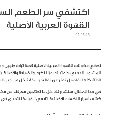
اكتشفي سر الطعم السا
القهوة العربية الأصلية
07.05.25
تحكي مكونات القهوة العربية الأصلية قصة تراث طويل وعشق 
المشروب الذهبي، واعتبرنَه رمزًا للكرم والضيافة والأصالة. 
الدلّة، كلّها تفاصيل تعبّر عن تقاليد راسخة تُنقل من جيل إلى
في هذا المقال، سنشرح لكِ كل ما تحتاجين معرفته عن مكونات 
كشف أسرار النكهات الإضافية. تابعي القراءة لتتميّزي في