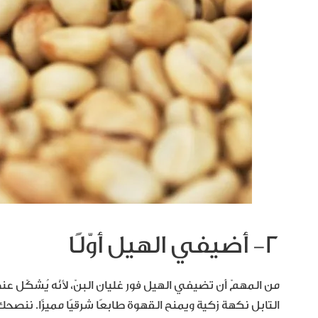
٢- أضيفي الهيل أوّلًا
من المهمّ أن تضيفي الهيل فور غليان البنّ، لأنّه يُشكّل ع
التابل نكهة زكية ويمنح القهوة طابعًا شرقيًا مميزًا. ننص