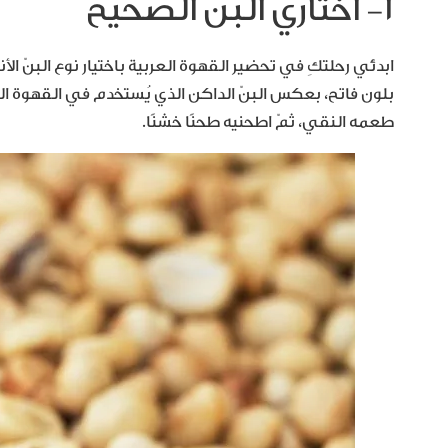
١- اختاري البنّ الصحيح
ابدئي رحلتكِ في تحضير القهوة العربية باختيار نوع البنّ ا
بلون فاتح، بعكس البنّ الداكن الذي يُستخدم في القهوة الت
طعمه النقي، ثمّ اطحنيه طحنًا خشنًا.