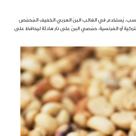
لأنسب. يُستخدم في الغالب البنّ العربي الخفيف المُحمّص
ركية أو الفرنسية. حمّصي البنّ على نار هادئة ليحافظ على