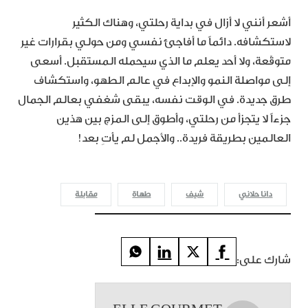
أشعر أنني لا أزال في بداية رحلتي، وهناك الكثير
لاستكشافه. دائماً ما أفاجئ نفسي ومن حولي بقرارات غير
متوقّعة، ولا أحد يعلم ما الذي سيحمله المستقبل. أسعى
إلى مواصلة النمو والإبداع في عالم الطهو، واستكشاف
طرق جديدة. في الوقت نفسه، يبقى شغفي بعالم الجمال
جزءاً لا يتجزأ من رحلتي، وأطوق إلى المزج بين هذين
العالمين بطريقة فريدة.. والأجمل لم يأتِ بعد!
دانا حلاني
شيف
طهاة
مقابلة
شارك على: