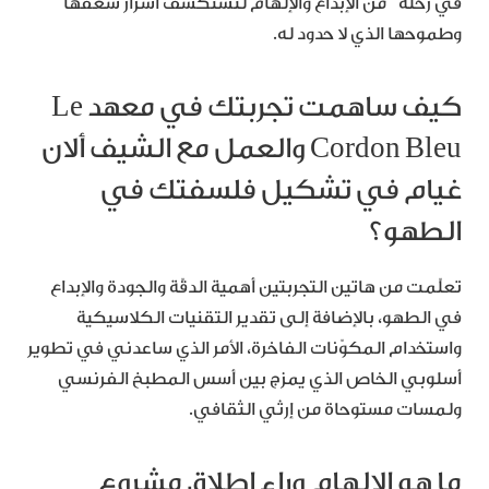
في رحلة من الإبداع والإلهام لنستكشف أسرار شغفها
وطموحها الذي لا حدود له.
كيف ساهمت تجربتك في معهد Le
Cordon Bleu والعمل مع الشيف ألان
غيام في تشكيل فلسفتك في
الطهو؟
تعلّمت من هاتين التجربتين أهمية الدقّة والجودة والإبداع
في الطهو، بالإضافة إلى تقدير التقنيات الكلاسيكية
واستخدام المكوّنات الفاخرة، الأمر الذي ساعدني في تطوير
أسلوبي الخاص الذي يمزج بين أسس المطبخ الفرنسي
ولمسات مستوحاة من إرثي الثقافي.
ما هو الإلهام وراء إطلاق مشروع