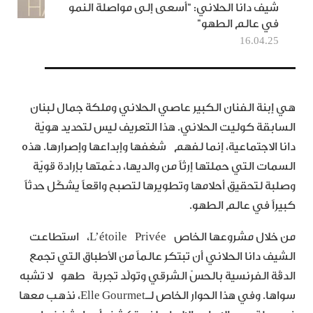
شيف دانا الحلاني: “أسعى إلى مواصلة النمو
في عالم الطهو”
16.04.25
هي إبنة الفنان الكبير عاصي الحلاني وملكة جمال لبنان
السابقة كوليت الحلاني. هذا التعريف ليس لتحديد هويّة
دانا الاجتماعية، إنما لفهم شغفها وإبداعها وإصرارها. هذه
السمات التي حملتها إرثاً من والديها، دعّمتها بإرادة قويّة
وصلبة لتحقيق أحلامها وتطويرها لتصبح واقعاً يشكّل حدثاً
كبيراً في عالم الطهو.
من خلال مشروعها الخاص L’étoile Privée، استطاعت
الشيف دانا الحلاني أن تبتكر عالماً من الأطباق التي تجمع
الدقّة الفرنسية بالحسّ الشرقي وتولّد تجربة طهو لا تشبه
سواها. وفي هذا الحوار الخاص لـElle Gourmet، نذهب معها