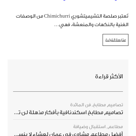
تُعتبر صلصة التشيميتشوري Chimichurri من الوصفات
الغنية بالنكهات والمنعشة، فهي…
متابعة القراءة
الأكثر قراءة
تصاميم مطابخ
,
فن المائدة
تصاميم مطابخ اسكندنافية بأفكار مذهلة لن ترغبي بتفويتها
مطاعم
,
استقبال وضيافة
أفضل مطاعم مشاوي في عمان لعشاء لا ينسى