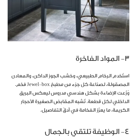
٣- المواد الفاخرة
استُخدم الرخام الطبيعي، وخشب الجوز الداكن، والمعادن
المصقولة، لصناعة كل جزء من مطبخ Jewel‑box فخم.
وُزّعت الإضاءة بشكل هندسي مدروس ليعكس البريق
الداخلي لكل قطعة. تُشبه المقابض الصغيرة الأحجار
الكريمة، ما يعزّز الفخامة في أدقّ التفاصيل.
٤- الوظيفة تلتقي بالجمال