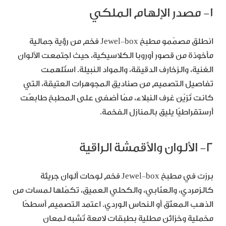
١- مصدر الإلهام الملكي
انطلق مصمّمو مطبخ Jewel‑box فخم من رؤية جمالية
مأخوذة من قصور أوروبا الكلاسيكية، حيث اجتمعت الألوان
الغنية، والزخارف الدقيقة، والمواد النبيلة. استُلهمت
تفاصيل التصميم من صناديق المجوهرات العتيقة، التي
كانت تُزيّن غرف النبلاء، ممّا أضفى على المطبخ طابعًت
أرستقراطيًا يليق بالمنازل الفخمة.
٢- الألوان والأقمشة الراقية
برزت في مطبخ Jewel‑box فخم لوحات ألوان جريئة
كالزمردي، والعنّابي، والكحلي العميق، تكمّلها لمسات من
الذهب المعتّق أو النحاس الوردي. اعتمد التصميم أسطحًا
مخملية وخزائن مطلية بطبقات لامعة تُشبه لمعان