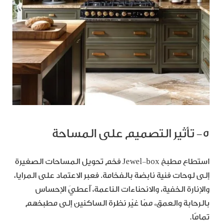
٥- تأثير التصميم على المساحة
استطاع مطبخ Jewel‑box فخم تحويل المساحات الصغيرة
إلى لوحات فنية نابضة بالفخامة. فعبر الاعتماد على المرايا،
والإنارة الخفية، والانحناءات الناعمة، أُعطيَ الإحساس
بالرحابة والعمق، ممّا غيّر نظرة الساكنين إلى مطبخهم
تمامًا.