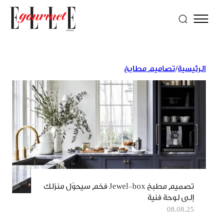
الرئيسية
/
تصاميم مطابخ
تصميم مطبخ Jewel‑box فخم سيحوّل منزلك
إلى لوحة فنية
08.08.25