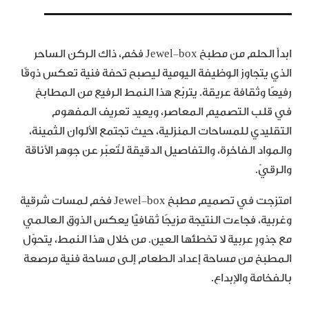
ابدأ الحلم من مطبخ Jewel‑box فخم، ذاك الركن الساحر
الذي يتجاوز الوظيفة اليومية ليصبح تحفة فنية تعكس ذوقًا
رفيعًا وثقافة عريقة. يتربّع هذا النمط الرفيع من المطابخ
في قلب التصميم المعاصر، ويعيد تعريف المفهوم
التقليدي للمساحات المنزلية، حيث تجتمع الألوان الثمينة،
والمواد الفاخرة، والتفاصيل الدقيقة لتُعبّر عن جوهر الأناقة
والرقيّ.
امتزجت في تصميم مطبخ Jewel‑box فخم لمسات شرقية
وغربية، فجاءت النتيجة مزيجًا ثقافيًّا يعكس الذوق العالمي
مع جذورٍ عربية لا تخطئها العين. من خلال هذا النمط، يتحوّل
المطبخ من مساحة إعداد الطعام إلى مساحة فنية مرصعة
بالفخامة والإبداع.