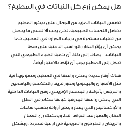
هل يمكن زرع كل النباتات في المطبخ؟
تضفي النباتات المزيد من الجمال على ديكور المطبخ
بفضل اللمسات الطبيعية. لكن يجب ألا ننسى ما يحصل
من تقلبات مستمرة في درجات الحرارة في المطبخ. كما
يمكن أن يؤثر البخار والرواسب الدهنية على صحة
النباتات. يضاف إلى ذلك أن كمية الضوء الطبيعي التي
تدخل إلى المطبخ يجب أن تؤخذ بالاعتبار أيضاً.
هناك أزهار عديدة يمكن زراعتها في المطبخ وتنمو جيداً فيه
مثل الأقحوان والبيغونيا وبخور مريم والكلانشو والياسمين
والنرجس بأنواعه والبنفسج الإفريقي. ومن النباتات الداخلية
التي يمكن زراعتها الببروميا كونها تتكاثر في الظل
والأوكساليس الذي يفتح ويغلق أوراقه بحسب ساعات
النهار، والصبار عند النوافذ. هذا، ويمكنك زرع النعناع
والريحان والطرخون والمريمية في اوعية منفردة، وبشكل