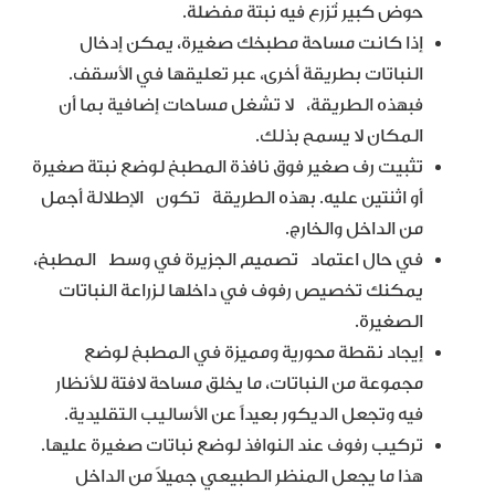
حوض كبير تُزرع فيه نبتة مفضلة.
إذا كانت مساحة مطبخك صغيرة، يمكن إدخال
النباتات بطريقة أخرى، عبر تعليقها في الأسقف.
فبهذه الطريقة، لا تشغل مساحات إضافية بما أن
المكان لا يسمح بذلك.
تثبيت رف صغير فوق نافذة المطبخ لوضع نبتة صغيرة
أو اثنتين عليه. بهذه الطريقة تكون الإطلالة أجمل
من الداخل والخارج.
في حال اعتماد تصميم الجزيرة في وسط المطبخ،
يمكنك تخصيص رفوف في داخلها لزراعة النباتات
الصغيرة.
إيجاد نقطة محورية ومميزة في المطبخ لوضع
مجموعة من النباتات، ما يخلق مساحة لافتة للأنظار
فيه وتجعل الديكور بعيداً عن الأساليب التقليدية.
تركيب رفوف عند النوافذ لوضع نباتات صغيرة عليها.
هذا ما يجعل المنظر الطبيعي جميلاً من الداخل