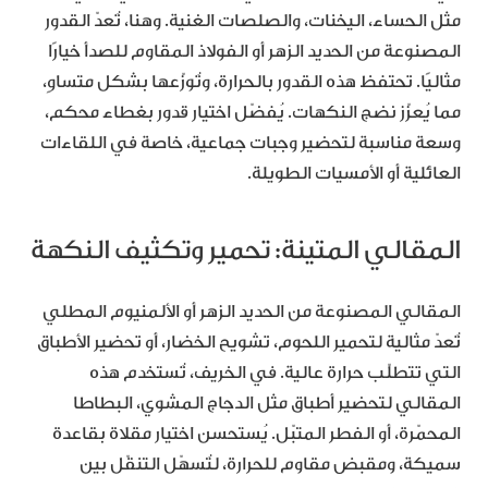
مثل الحساء، اليخنات، والصلصات الغنية. وهنا، تُعدّ القدور
المصنوعة من الحديد الزهر أو الفولاذ المقاوم للصدأ خيارًا
مثاليًا. تحتفظ هذه القدور بالحرارة، وتُوزّعها بشكل متساوٍ،
مما يُعزّز نضج النكهات. يُفضّل اختيار قدور بغطاء محكم،
وسعة مناسبة لتحضير وجبات جماعية، خاصة في اللقاءات
العائلية أو الأمسيات الطويلة.
المقالي المتينة: تحمير وتكثيف النكهة
المقالي المصنوعة من الحديد الزهر أو الألمنيوم المطلي
تُعدّ مثالية لتحمير اللحوم، تشويح الخضار، أو تحضير الأطباق
التي تتطلّب حرارة عالية. في الخريف، تُستخدم هذه
المقالي لتحضير أطباق مثل الدجاج المشوي، البطاطا
المحمّرة، أو الفطر المتبّل. يُستحسن اختيار مقلاة بقاعدة
سميكة، ومقبض مقاوم للحرارة، لتُسهّل التنقّل بين