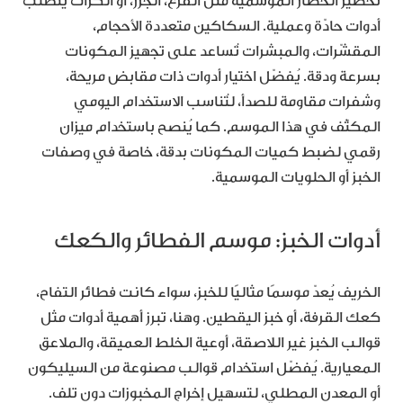
تحضير الخضار الموسمية مثل القرع، الجزر، أو الكرّاث يتطلّب
أدوات حادّة وعملية. السكاكين متعددة الأحجام،
المقشّرات، والمبشرات تُساعد على تجهيز المكونات
بسرعة ودقة. يُفضّل اختيار أدوات ذات مقابض مريحة،
وشفرات مقاومة للصدأ، لتُناسب الاستخدام اليومي
المكثّف في هذا الموسم. كما يُنصح باستخدام ميزان
رقمي لضبط كميات المكونات بدقة، خاصة في وصفات
الخبز أو الحلويات الموسمية.
أدوات الخبز: موسم الفطائر والكعك
الخريف يُعدّ موسمًا مثاليًا للخبز، سواء كانت فطائر التفاح،
كعك القرفة، أو خبز اليقطين. وهنا، تبرز أهمية أدوات مثل
قوالب الخبز غير اللاصقة، أوعية الخلط العميقة، والملاعق
المعيارية. يُفضّل استخدام قوالب مصنوعة من السيليكون
أو المعدن المطلي، لتسهيل إخراج المخبوزات دون تلف.