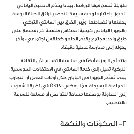
طويلة تُنسج فيها الروابط. بينما يقدّم المطبخ الياباني
الجيوزا باعتبارها وجبة سريعة التحضير ترافق الحياة اليومية
بخفّتها وانضباطها. ويُبرز الفرق بين المانتي التركي
والجيوزا الياباني كيفية انعكاس فلسفة كل مجتمع على
طبق واحد: مجتمع يقدّم الطهو كطقس اجتماعي، وآخر
يحوّله إلى ممارسة عملية دقيقة.
وتتجلّى الرمزية أيضًا في مناسبة التقديم؛ لأن الثقافة
التركية تميل إلى خدمة المانتي في الاحتفالات الموسمية،
بينما تُقدَّم الجيوزا في اليابان خلال أوقات العمل أو التجارب
الجماعية البسيطة. ممّا يعكس اختلافًا في نظرة الشعوب
إلى الطاولة بوصفها مساحة للتواصل أو مساحة للسرعة
والتنظيم.
٢- المكوّنات والنكهة