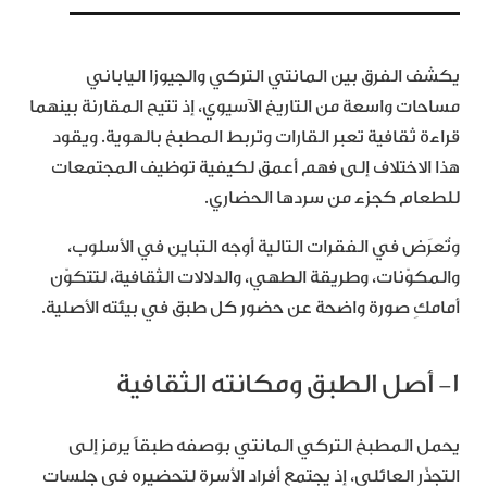
يكشف الفرق بين المانتي التركي والجيوزا الياباني
مساحات واسعة من التاريخ الآسيوي، إذ تتيح المقارنة بينهما
قراءة ثقافية تعبر القارات وتربط المطبخ بالهوية. ويقود
هذا الاختلاف إلى فهم أعمق لكيفية توظيف المجتمعات
للطعام كجزء من سردها الحضاري.
وتُعرَض في الفقرات التالية أوجه التباين في الأسلوب،
والمكوّنات، وطريقة الطهي، والدلالات الثقافية، لتتكوّن
أمامكِ صورة واضحة عن حضور كل طبق في بيئته الأصلية.
١- أصل الطبق ومكانته الثقافية
يحمل المطبخ التركي المانتي بوصفه طبقاً يرمز إلى
التجذّر العائلي، إذ يجتمع أفراد الأسرة لتحضيره في جلسات