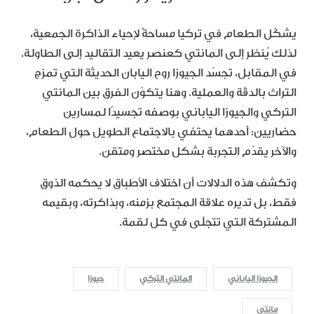
يشكّل الطعام في تركيا مساحةً لإحياء الذاكرة الجمعية،
لذلك يُنظر إلى المانتي كعنصر يعيد التقاليد إلى الطاولة.
في المقابل، تجسّد الجيوزا روح اليابان الحديثة التي تمزج
التراث بالدقّة والعملية. وهنا يتكوّن الفرق بين المانتي
التركي والجيوزا الياباني بوصفه تجسيدًا لمسارين
حضاريين: أحدهما يحتفي بالاجتماع الطويل حول الطعام،
والآخر يقدّم التجربة بشكل مختصر ومتقن.
وتكشف هذه الدلالات أن اختلاف الأطباق لا يحكمه الذوق
فقط، بل تديره علاقة المجتمع بزمنه، وبذاكرته، وبقيمه
المشتركة التي تتجلّى في كل لقمة.
الجيوزا الياباني
المانتي التركي
جيوزا
مانتي