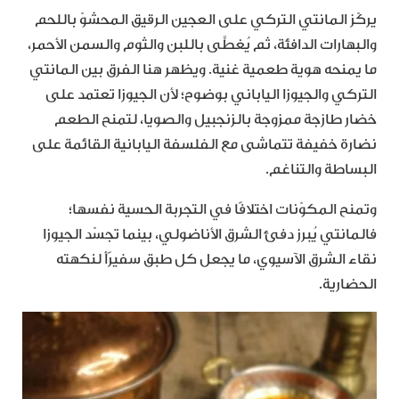
يركّز المانتي التركي على العجين الرقيق المحشوّ باللحم
والبهارات الدافئة، ثم يُغطَّى باللبن والثوم والسمن الأحمر،
ما يمنحه هوية طعمية غنية. ويظهر هنا الفرق بين المانتي
التركي والجيوزا الياباني بوضوح؛ لأن الجيوزا تعتمد على
خضار طازجة ممزوجة بالزنجبيل والصويا، لتمنح الطعم
نضارة خفيفة تتماشى مع الفلسفة اليابانية القائمة على
البساطة والتناغم.
وتمنح المكوّنات اختلافًا في التجربة الحسية نفسها؛
فالمانتي يُبرز دفئ الشرق الأناضولي، بينما تجسّد الجيوزا
نقاء الشرق الآسيوي، ما يجعل كل طبق سفيرًأ لنكهته
الحضارية.