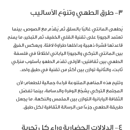
٣- طرق الطهي وتنوّع الأساليب
يُطهى المانتي غالبًا بالسلق ثم يُقدَّم مع الصوص، بينما
تعتمد الجيوزا على تقنية القلي الخفيف ثم التبخير، ما يمنح
قاعدتها قشرة ذهبية وداخلها طراوة لافتة. ويعكس الفرق
بين المانتي التركي والجيوزا الياباني اختلافًا في فلسفة
الطهي بين ثقافتين: الأولى تقدّم الطهو بأسلوب منزلي
ثابت، والثانية توازن بين أكثر من تقنية في طبق واحد.
وتتيح هذه المناهج المتنوعة قراءة جمالية للطعام؛ لأن
المجتمع التركي يشجّع الوفرة والدسامة، بينما تفضّل
الثقافة اليابانية التوازن بين الملمس والنكهة. ما يجعل
طريقة الطهي جزءًا من الرسالة الثقافية لكل طبق.
٤- الدلالات الحضارية وراء كل تجربة