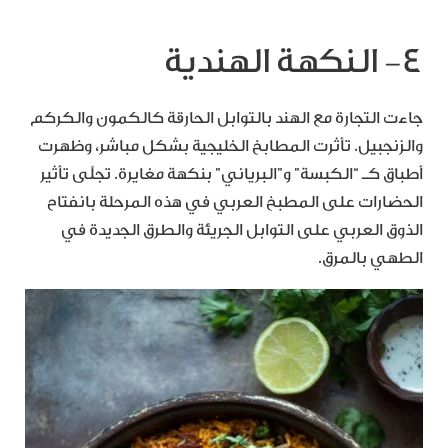
٤- النكهة الهندية
جاءت التجارة مع الهند بالتوابل الحارقة كالكمون والكركم
والزنجبيل. تأثرت المطابخ الخليجية بشكل مباشر، وظهرت
أطباق كـ “الكبسة” و”البرياني” بنكهة مغايرة. تجلّى تأثير
الحضارات على المطبخ العربي في هذه المرحلة بانفتاح
الذوق العربي على التوابل الجريئة والطرق الجديدة في
الطهي بالمرق.