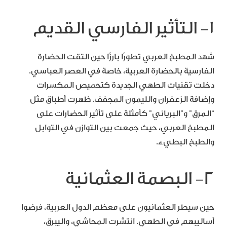
١- التأثير الفارسي القديم
شهد المطبخ العربي تطورًا بارزًا حين التقت الحضارة
الفارسية بالحضارة العربية، خاصة في العصر العباسي.
دخلت تقنيات الطهي الجديدة كتحميص المكسرات
وإضافة الزعفران والليمون المجفف. ظهرت أطباق مثل
“المرق” و”البرياني” كأمثلة على تأثير الحضارات على
المطبخ العربي، حيث جمعت بين التوازن في التوابل
والطبخ البطيء.
٢- البصمة العثمانية
حين سيطر العثمانيون على معظم الدول العربية، فرضوا
أساليبهم في الطهي. انتشرت المحاشي، واليبرق،