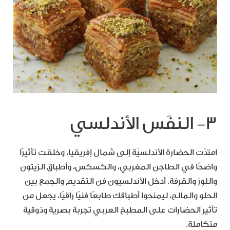
٣- النفَس الأندلسي
امتدّت الحضارة الأندلسيّة إلى شمال إفريقيا، وخلقت تأثيرًا
واضحًا في الطاجن المغربي، والكسكس، وأطباق الزيتون
واللوز والقرفة. أدخل الأندلسيون فن التقديم والجمع بين
الحلو والمالح، ليمنحوا أطباقك طابعًا فنيًا راقيًا، يجعل من
تأثير الحضارات على المطبخ العربي تجربة بصرية وذوقية
متكاملة.