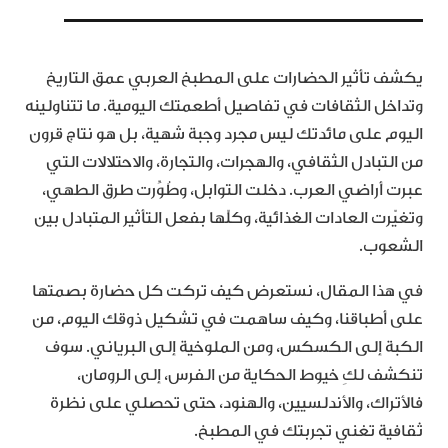
يكشف تأثير الحضارات على المطبخ العربي عمق التاريخ
وتداخل الثقافات في تفاصيل أطعمتك اليومية. ما تتناولينه
اليوم على مائدتك ليس مجرد وجبة شهية، بل هو نتاج قرون
من التبادل الثقافي، والهجرات، والتجارة، والاحتلالات التي
عبرت أراضي العرب. دخلت التوابل، وطُوِّرت طرق الطهي،
وتغيّرت العادات الغذائية، وكلّها بفعل التأثير المتبادل بين
الشعوب.
في هذا المقال، نستعرض كيف تركت كل حضارة بصمتها
على أطباقنا، وكيف ساهمت في تشكيل ذوقك اليوم، من
الكبة إلى الكسكس، ومن الملوخية إلى البرياني. سوف
تنكشف لكِ خيوط الحكاية من الفرس، إلى الرومان،
فالأتراك، والأندلسيين، والهنود، حتى تحصلي على نظرة
ثقافية تغني تجربتك في المطبخ.