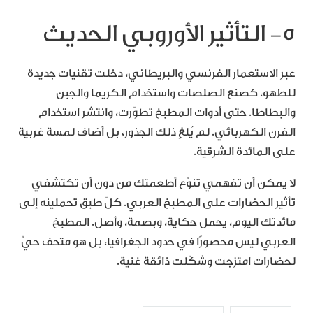
٥- التأثير الأوروبي الحديث
عبر الاستعمار الفرنسي والبريطاني، دخلت تقنيات جديدة
للطهو، كصنع الصلصات واستخدام الكريما والجبن
والبطاطا. حتى أدوات المطبخ تطوّرت، وانتشر استخدام
الفرن الكهربائي. لم يُلغِ ذلك الجذور، بل أضاف لمسة غربية
على المائدة الشرقية.
لا يمكن أن تفهمي تنوّع أطعمتك من دون أن تكتشفي
تأثير الحضارات على المطبخ العربي. كلّ طبق تحملينه إلى
مائدتك اليوم، يحمل حكاية، وبصمة، وأصل. المطبخ
العربي ليس محصورًا في حدود الجغرافيا، بل هو متحف حيّ
لحضارات امتزجت وشكّلت ذائقة غنية.