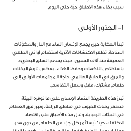
سبب بقاء هذه الأطباق حيّة حتى اليوم.
١- الجذور الأولى
تبدأ الحكاية حين يجمع الإنسان الماء مع النار والمكوّنات
المتاحة. تُظهر الاكتشافات الأثرية استخدام أواني الطهي
العميقة منذ آلاف السنين، حيث يسمح السلق البطيء
باستخلاص النكهات وحفظ الغذاء. يعكس تاريخ اليخنات
والمرق في الطبخ العالمي حاجة المجتمعات الأولى إلى
طعام مشترك، مغذٍ، وسهل التقاسم.
تُبرز هذه الطريقة اعتماد الإنسان على ما توفره البيئة،
فتظهر يخنات الحبوب في مناطق الزراعة، وتبرز مرق العظام
في البيئات الرعوية. وتدل هذه الأطباق على اقتصاد
الاكتفاء، حيث يُستثمر كل جزء من الطعام من دون هدر.
وهنا، لا يعمل الطبخ كفعل منزلي فقط، بل كوسيلة بقاء