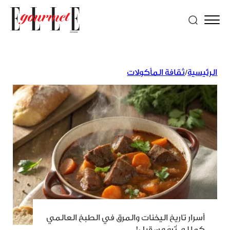
الرئيسية
/
ثقافة المأكولات
أسرار تاريخ اليخنات والمرق في الطبخ العالمي
كما لم تُروَ من قبل!