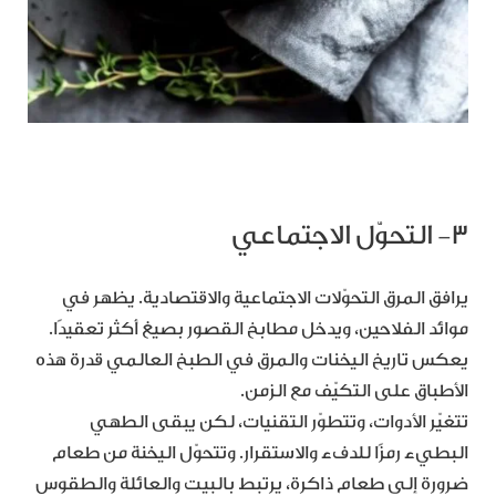
٣- التحوّل الاجتماعي
يرافق المرق التحوّلات الاجتماعية والاقتصادية. يظهر في
موائد الفلاحين، ويدخل مطابخ القصور بصيغ أكثر تعقيدًا.
يعكس تاريخ اليخنات والمرق في الطبخ العالمي قدرة هذه
الأطباق على التكيّف مع الزمن.
تتغيّر الأدوات، وتتطوّر التقنيات، لكن يبقى الطهي
البطيء رمزًا للدفء والاستقرار. وتتحوّل اليخنة من طعام
ضرورة إلى طعام ذاكرة، يرتبط بالبيت والعائلة والطقوس