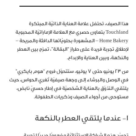
هذا الصيف، تحتفل علامة العناية الذاتيّة المبتكرة
Touchland بتعاون حصري مع العلامة الإماراتيّة المحبوبة
Home Bakery – المشهورة بحلويّاتها الدافئة والمريحة –
لإطلاق تجربة فريدة على طراز “البقالة”، تمزج بين العطر
والنكهة، وبين العناية والإبداع.
من 23 يونيو حتى 7 يوليو، ستتحوّل فروع “هوم بايكري”
في الوصل والبرشاء إلى وجهة صيفيّة تُغري الحواس، حيث
يلتقي التذوّق بالعناية الشخصيّة في إطار حسيّ نابض،
مستوحى من أجواء الصيف وذكريات الطفولة.
١- عندما يلتقي العطر بالنكهة
تجسّد هذه الشراكة الاستثنائيّة مفهومًا جديدًا لتجربة