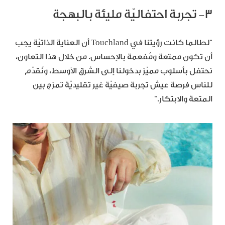
٣- تجربة احتفاليّة مليئة بالبهجة
“لطالما كانت رؤيتنا في Touchland أن العناية الذاتيّة يجب
أن تكون ممتعة ومُفعمة بالإحساس. من خلال هذا التعاون،
نحتفل بأسلوب مميّز بدخولنا إلى الشرق الأوسط، ونُقدّم
للناس فرصة عيش تجربة صيفيّة غير تقليديّة تمزج بين
المتعة والابتكار.”