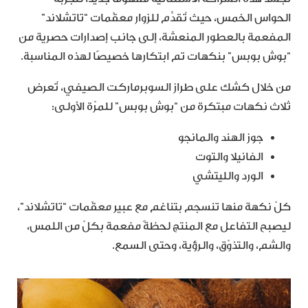
الحواس الخمس، حيث تُقدَّم للزوار معقّمات “تاتشلاند”
المفعمة بالعطور المنعشة، إلى جانب إصدارات حصرية من
“بوش بوبس” بنكهات تم ابتكارها خصيصًا لهذه المناسبة.
من خلال كشك على طراز السوبرماركت الصيفي، تُعرض
ثلاث نكهات مبتكرة من “بوش بوبس” للمرّة الأولى:
جوز الهند والمانجو
الفانيلا والتوت
الورد والليتشي
كلّ نكهة منها تنسجم بتناغم مع عبير معقّمات “تاتشلاند”،
ليصبح التفاعل مع المنتج لحظةً مفعمة بكلّ من اللمس،
والشم، والتذوّق، والرؤية، وحتى السمع.