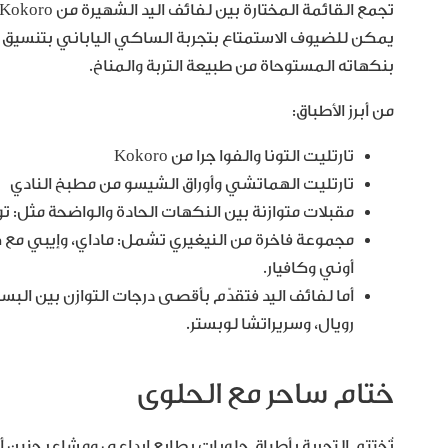
بنكهاته المستوحاة من طبيعة التربة والمناخ.
من أبرز الأطباق:
تارتليت التونا والفوا جرا من Kokoro
تارتليت الهماتشي وأوراق الشيسو من مطبخ النادي
مقبلات متوازنة بين النكهات الحادة والواضحة مثل: تون
أوني وكافيار.
أما لفائف اليد فتقدّم بأقصى درجات التوازن بين البس
رويال، وسريراتشا لوبستر.
ختام ساحر مع الحلوى
تُختتم التجربة بأطباق حلويات بطابع إبداعي ومشاعر حنين أن