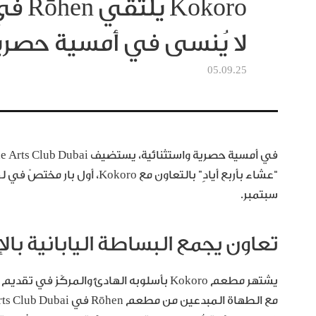
okoro
لا يُنسى في أمسية حصري
05.09.25
سبتمبر.
تعاون يجمع البساطة اليابانية بال
يشتهر مطعم Kokoro بأسلوبه الهادئ والمركّز