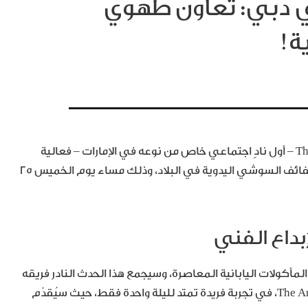
K يلتقي Rōhen في دبي: تعاون طهوي
ة!
في أمسية حصرية واستثنائية، يستضيف The Arts Club Dubai – أول نادٍ اجتماعي خاص من نوعه في الإمارات – فعالية
“عشاء بأربع أيادٍ” بالتعاون مع Kokoro، أول بار مختصّ في لفائف السوشي اليدوية في البلاد، وذلك مساء يوم الخميس 25
إبداع الفني
 في تقديم المأكولات اليابانية المعاصرة، وسيجمع هذا الحدث النادر فريقه
مع الطهاة المبدعين من مطعم Rōhen في The Arts Club Dubai، في تجربة فريدة تمتد لليلة واحدة فقط، حيث سيُقدّم