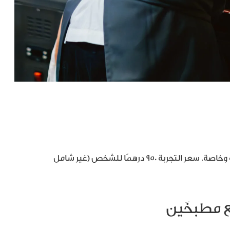
وسيستقبل كل وقتٍ عشرين ضيفًا فقط، في أجواء حصرية وخاصة. سعر التجربة 950 درهمًا للشخص (غير شامل
ع مطبخَين