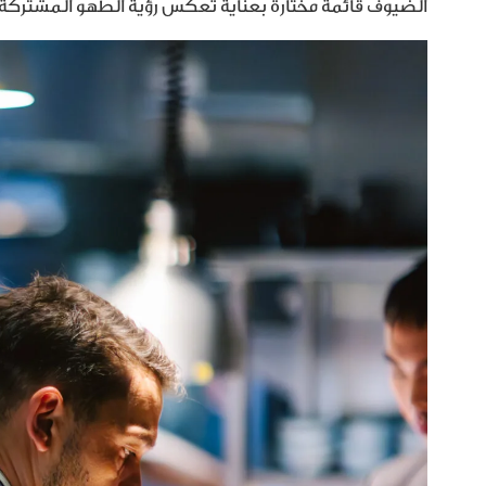
الضيوف قائمة مُختارة بعناية تعكس رؤية الطهو المشتركة.