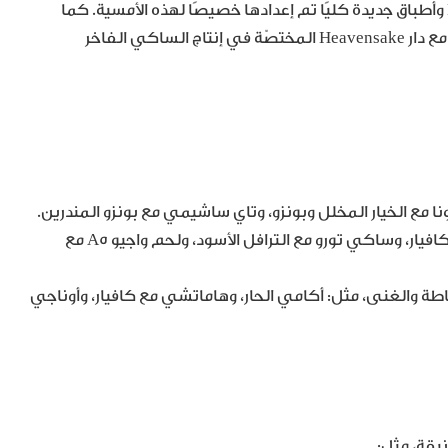
تجمع القائمة المختارة بين لفائف اليد الشهيرة من Kokoro وأطباق جديدة كليًا تم إعدادها خصيصًا لهذه الأمسية. كما
يمكن للضيوف الاستمتاع بتجربة الساكي الياباني بتنسيق مع دار Heavensake المختصّة في إنتاج الساكي الفاخر
ا مع الخيار المخلل وبونزو، وتاي ساشيمي مع بونزو المندرين.
مجموعة فاخرة من النيغيري تشمل: ماداي، وإيبي مع كافيار، وساكي تورو مع الترافل الأسود، ولحم واجيو A5 مع
اطة والغنى، مثل: أكامي الحار، وهاماتشي مع كافيار، وأوناجي
يقة، مثل: