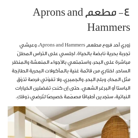
٤- مطعم Aprons and
Hammers
زوري أحد فروع مطعم Aprons and Hammers، وعيشي
تجربة بحرية نابضة بالحياة. اجلسي على التراس المطلّ
مباشرة على البحر، واستمتعي بالأجواء المنعشة والمنظر
الساحر. اختاري من قائمة غنية بالمأكولات البحرية الطازجة
مثل المحار، وبلح البحر، والجمبري، ولا تفوّتي فرصة تذوّق
الباستا أو البرغر الشهي. حتى إن كنتِ تفضلين الخيارات
النباتية، ستجدين أطباقًا مصمّمة خصيصًا لتُرضي ذوقكِ.