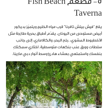
٥- مطعم Fish Beach
Taverna
يقع “فيش بيتش تافرنا” قرب مياه الخليج ويتميّز بديكور
أبيض مستوحى من اليونان. يقدّم أطباق بحرية طازجة مثل
الأخطبوط المشوي، ,بلح البحر، والكالاماري، إلى جانب
سلطات وورق عنب بنكهات متوسطية. اختاري سمكتكِ
بنفسكِ واستمتعي بعشاء هادئ وسط أنوار دبي مارينا.