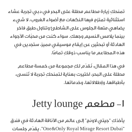
تمنحكِ زيارة مطاعم مطلة على البحر في دبي تجربة عشاء
استثنائية تمتزج فيها النكهات مع أضواء الغروب. لا شيء
يضاهي متعة الجلوس على الشاطئ وتناول طبق فاخر
بينما يلامس النسيم وجهكِ. سواء كنتِ من محبّات الأجواء
الهادئة أو تبحثين عن إيقاع موسيقي مميز، ستجدين في
هذه المطاعم ما يناسب ذوقكِ تمامًا.
في هذا المقال، نُقدّم لكِ مجموعة من خمسة مطاعم
مطلة على البحر، اختيرت بعناية لتمنحكِ تجربة لا تُنسى،
بأطباقها، وإطلالاتها، وخدماتها.
١- مطعم Jetty lounge
يأخذكِ “جيتي لاونج” إلى عالم من الأناقة الهادئة في فندق
“One&Only Royal Mirage Resort Dubai”. يقدّم جلسات