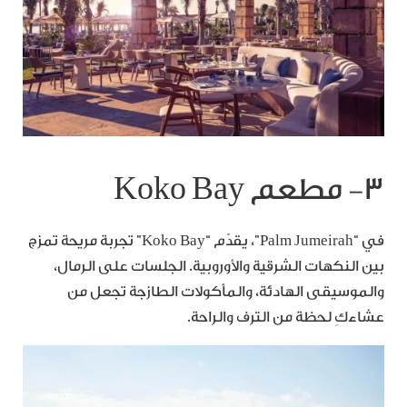
٣- مطعم Koko Bay
في “Palm Jumeirah”، يقدّم “Koko Bay” تجربة مريحة تمزج
بين النكهات الشرقية والأوروبية. الجلسات على الرمال،
والموسيقى الهادئة، والمأكولات الطازجة تجعل من
عشاءكِ لحظة من الترف والراحة.