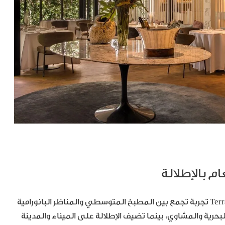
على تلة مونتجويك المطلة على البحر، يقدم Terraza Martínez تجربة تجمع بين المطبخ المتوسطي والمناظر البانورامية
بحرية والمشاوي، بينما تضيف الإطلالة على الميناء والمدينة