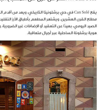
يقع Can Solé في حي برشلونيتا التاريخي، ويعد من 
مطلع القرن العشرين. ويشتهر المطعم بأطباق الأرز التقليد
الصيد اليومي، بعيدًا عن التعقيد أو الإضافات غير الضروري
هوية برشلونة الساحلية عبر أجيال متعاقبة.