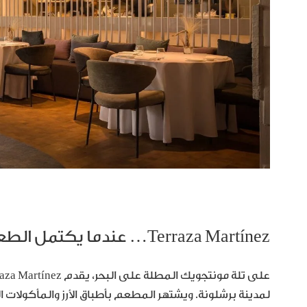
Terraza Martínez… عندما يكتمل الطعام بالإطلالة
لمدينة برشلونة. ويشتهر المطعم بأطباق الأرز والمأكولات ال