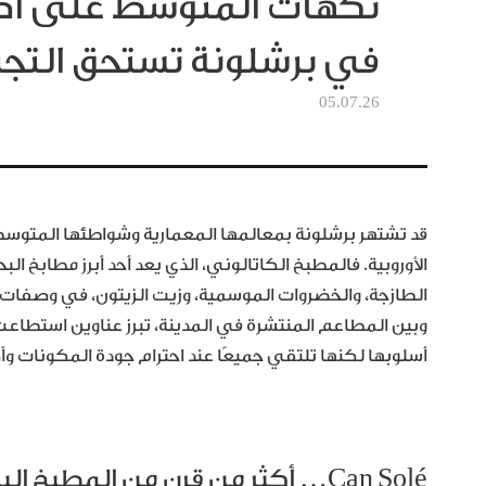
في برشلونة تستحق التجر
05.07.26
قد تشتهر برشلونة بمعالمها المعمارية وشواطئها المتوس
الأوروبية. فالمطبخ الكاتالوني، الذي يعد أحد أبرز مطابخ ا
الطازجة، والخضروات الموسمية، وزيت الزيتون، في وصفا
وبين المطاعم المنتشرة في المدينة، تبرز عناوين استطاع
أسلوبها لكنها تلتقي جميعًا عند احترام جودة المكونات وأ
Can Solé… أكثر من قرن من المطبخ البحري