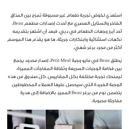
استعدّي لخوض تجربة طعام غير مسبوقة تمزج بين المذاق
الفاخر والستايل العصري مع أحدث إصدارات مطعم Beau،
أحد أبرز وجهات الطعام في دبي. فبعد أن اشتهر بتقديمه
نكهات استثنائية وابتكارات جريئة، ها هو يقدّم هذا الموسم
أكثر من مجرد برغر شهيّ.
يُطلق Beau في مايو وجبة Petit Meal، إصدار محدود يجمع
بين فخامة الوجبات السريعة وثقافة المفاجآت المميزة،
ليمنحكِ تجربة مختلفة بكل المقاييس. كلّ صندوق من هذه
الوجبة الفريدة التي سيحصل عليها العملاء المحظوظين
يتضمّن نوع من برغر Beau المميز، بالإضافة إلى هدية
مفاجئة محبوبة.