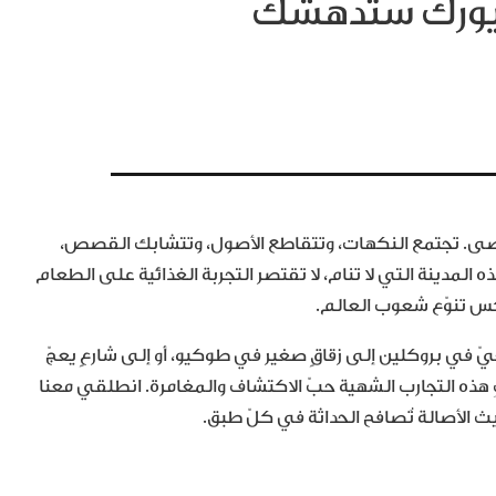
يورك ستدهشك
ُحصى. تجتمع النكهات، وتتقاطع الأصول، وتتشابك القصص،
 المدينة التي لا تنام، لا تقتصر التجربة الغذائية على الطعام
كس تنوّع شعوب العالم.
يّ في بروكلين إلى زقاقٍ صغير في طوكيو، أو إلى شارعٍ يعجّ
كِ هذه التجارب الشهية حبّ الاكتشاف والمغامرة. انطلقي معنا
 الأصالة تُصافح الحداثة في كلّ طبق.