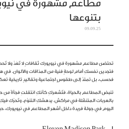
مطاعم مشهورة في نيو
بتنوعها
09.09.25
تحتضن مطاعم مشهورة في نيويورك ثقافاتٍ لا تُعَدّ ولا ت
فتجدين نفسكِ أمام لوحةٍ فنية من المذاقات والألوان. في هذه
فحسب، بل تمتدّ إلى طقوسٍ اجتماعية وتقاليدٍ تاريخية تع
تنبض المطاعم بالحياة، فتُشعركِ كأنكِ انتقلتِ فجأةً من ح
بالعربات المتنقّلة في مراكش. يدهشكِ التنوّع، وتُحرّك في
اليوم في جولة فريدة داخل أشهر المطاعم في نيويورك، حيث
١ – Eleven Madison Park