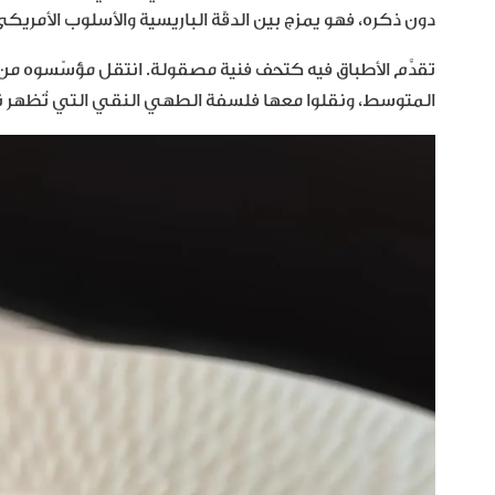
دون ذكره، فهو يمزج بين الدقّة الباريسية والأسلوب الأمريك
تقدَّم الأطباق فيه كتحف فنية مصقولة. انتقل مؤسّسوه من
المتوسط، ونقلوا معها فلسفة الطهي النقي التي تُظهر 