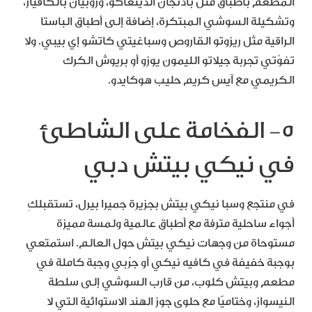
المطعم بأطباق مثل باذنجان الدينغاكو، وروبيان بالكافيار،
وتشكيلة السوشي المبتكرة، إضافة إلى أطباق الباستا
الراقية مثل ريزوتو القاروص وسباغيتي كاتشو إي بيبي. ولا
تفوّتي تجربة جيلاتو الليمون يوزو أو بريوش الكرك
الكريمي مع آيس كريم حليب هوكايدو.
٥- الفخامة على الشاطئ
في نيكي بيتش دبي
في منتجع وسبا نيكي بيتش بجزيرة جميرا بيرل، تستقبلكِ
أجواء ساحلية مترفة مع أطباق عالمية ولمسة مميزة
مستوحاة من وجهات نيكي بيتش حول العالم. استمتعي
بوجبة خفيفة في كافيه نيكي أو جرّبي وجبة كاملة في
مطعم وبيتش كلوب، من قارب السوشي إلى سلطة
النيسواز، وختاميًا مع حلوى جوز الهند الاستوائية التي لا