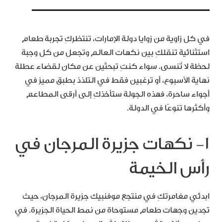
في كل زاوية من زوايا دولة الإمارات، تنتظركِ تجربة طعام
استثنائية تنقلكِ بين نكهات العالم وتجعل من كل وجبة
لحظة لا تُنسى. سواء كنتِ تبحثين عن مكان لقضاء عطلة
نهاية الأسبوع، أو ترغبين فقط في التلذذ بطبق مميز في
أجواء ساحرة، فهذه الجولة ستأخذكِ إلى أرقى المطاعم
وأكثرها تنوعًا في الدولة.
١- نكهات جزيرة المرجان في
رأس الخيمة
ابدئي مغامرتكِ في منتجع موفنبيك جزيرة المرجان، حيث
تجدين وجهات طعام مستوحاة من نمط الحياة الجزيرة. في