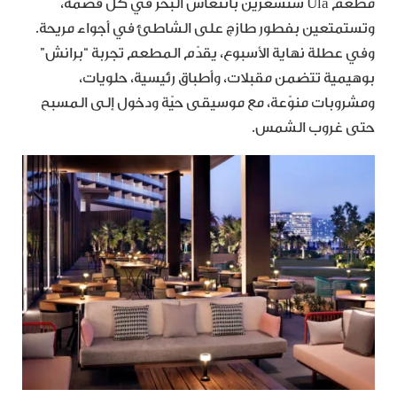
مطعم Ula ستشعرين بانتعاش البحر في كل قضمة،
وتستمتعين بفطور طازج على الشاطئ في أجواء مريحة.
وفي عطلة نهاية الأسبوع، يقدّم المطعم تجربة “برانش”
بوهيمية تتضمن مقبلات، وأطباق رئيسية، حلويات،
ومشروبات منوّعة، مع موسيقى حيّة ودخول إلى المسبح
حتى غروب الشمس.