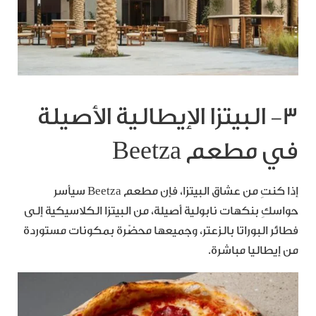
٣- البيتزا الإيطالية الأصيلة
في مطعم Beetza
إذا كنتِ من عشاق البيتزا، فإن مطعم Beetza سيأسر
حواسكِ بنكهات نابولية أصيلة، من البيتزا الكلاسيكية إلى
فطائر البوراتا بالزعتر، وجميعها محضّرة بمكونات مستوردة
من إيطاليا مباشرة.