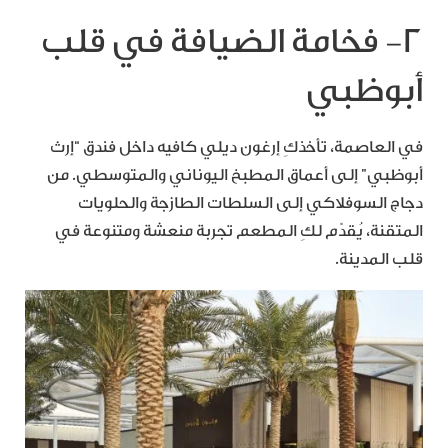
٢- فخامة الضيافة في قلب
أبوظبي
في العاصمة، تأخذكِ إرغون ديلي كافيه داخل فندق “إرث
أبوظبي” إلى أعماق المطبخ اليوناني والمتوسطي. من
دجاج السوفلاكي إلى السلطات الطازجة والحلويات
المتقنة، يُقدّم لكِ المطعم تجربة منعشة ومتنوعة في
قلب المدينة.