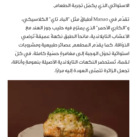
الاستوائي الذي يكمّل تجربة الطعام.
تقدَّم في Manao أطباقٌ مثل “الباد تاي” الكلاسيكي،
و”الكاري الأحمر” الذي يمتزج فيه حليب جوز الهند مع
الأعشاب التايلاندية، مانحاً الطبق نكهةً عميقةً تُرضي
الذوّاقة. كما يقدّم المطعم عصائر طبيعية ومشروبات
استوائية تحوّل الوجبة إلى مغامرةٍ حسّيةٍ كاملة. في كلّ
لقمة، تُستحضر النكهات التايلاندية الأصيلة بنعومةٍ وأناقة،
تجعل الزائرة تتمنّى العودة إليه مرارًا.