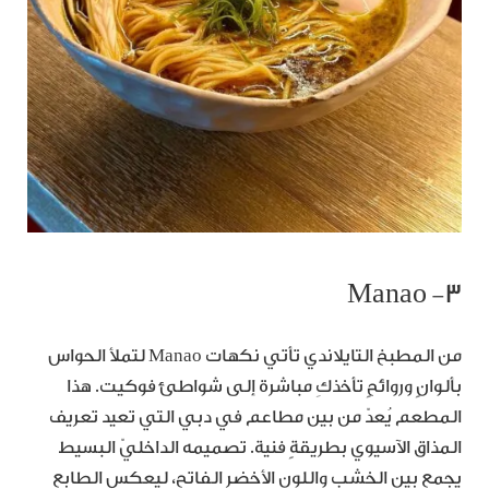
٣- Manao
من المطبخ التايلاندي تأتي نكهات Manao لتملأ الحواس
بألوانٍ وروائحٍ تأخذكِ مباشرة إلى شواطئ فوكيت. هذا
المطعم يُعدّ من بين مطاعم في دبي التي تعيد تعريف
المذاق الآسيوي بطريقةٍ فنية. تصميمه الداخليّ البسيط
يجمع بين الخشب واللون الأخضر الفاتح، ليعكس الطابع