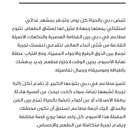
تنبض دبي بالحياة كلّ يوم، وتزدهر بمشهدٍ غذائيّ
استثنائيّ يجعلها وجهة لا مثيل لها لعشّاق الطعام. تتنوّع
مطاعم في دبي بين الفخامة العصرية والنكهات الأصيلة
القادمة من شتّى أنحاء العالم، لتقدّمي لنفسك تجربة
تجمع بين الذوق الرفيع والأجواء المميّزة. ومع اقتراب عطلة
نهاية الأسبوع، يحين الوقت لاختيار مطعم جديد يدهشك
بأطباقه وموسيقاه وجمال تفاصيله.
تتميّز مطاعم في دبي بتنوّعها الكبير، إذ تقدّم لكلّ زائرة
تجربة تُشبهها تمامًا، سواء كانت تبحث عن أمسيةٍ هادئةٍ
برفقة الأصدقاء أو عن أجواءٍ نابضةٍ بالحياة تمزج بين الفنّ
والمذاق. إليكِ أربعة مطاعم تستحقّ أن تكون محطّتك
المقبلة هذا الأسبوع، كلّ واحد منها يروي قصّة مختلفة
ويقدّم تجربة متكاملة من الطعم والإحساس.