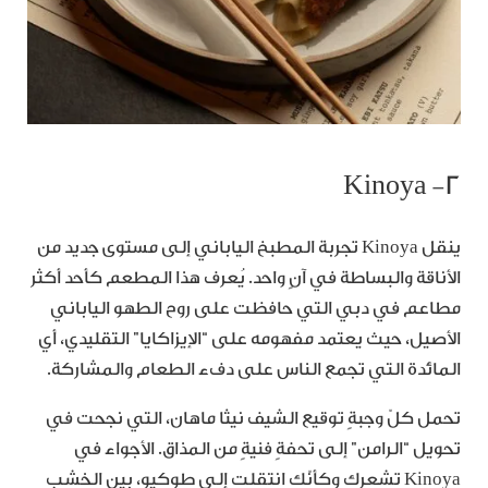
٢- Kinoya
ينقل Kinoya تجربة المطبخ الياباني إلى مستوى جديد من
الأناقة والبساطة في آنٍ واحد. يُعرف هذا المطعم كأحد أكثر
مطاعم في دبي التي حافظت على روح الطهو الياباني
الأصيل، حيث يعتمد مفهومه على “الإيزاكايا” التقليدي، أي
المائدة التي تجمع الناس على دفء الطعام والمشاركة.
تحمل كلّ وجبةٍ توقيع الشيف نيثا ماهان، التي نجحت في
تحويل “الرامن” إلى تحفةٍ فنيةٍ من المذاق. الأجواء في
Kinoya تشعركِ وكأنّكِ انتقلتِ إلى طوكيو، بين الخشب