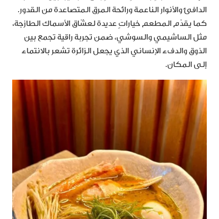
الدافئ والأنوار الناعمة ورائحة المرق المتصاعدة من القدور.
كما يقدّم المطعم خياراتٍ عديدة لعشّاق الأسماك الطازجة،
مثل الساشيمي والسوشي، ضمن تجربة راقية تجمع بين
الذوق والدفء الإنساني الذي يجعل الزائرة تشعر بالانتماء
إلى المكان.