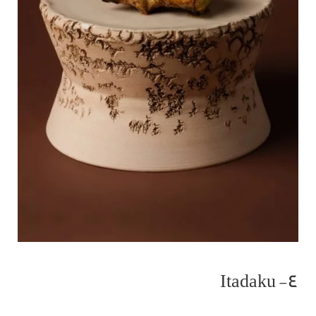
٤- Itadaku