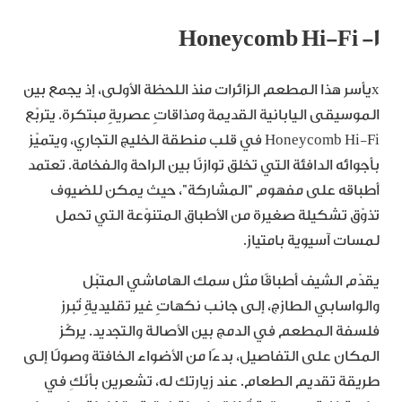
١- Honeycomb Hi-Fi
xيأسر هذا المطعم الزائرات منذ اللحظة الأولى، إذ يجمع بين
الموسيقى اليابانية القديمة ومذاقاتٍ عصريةٍ مبتكرة. يتربّع
Honeycomb Hi-Fi في قلب منطقة الخليج التجاري، ويتميّز
بأجوائه الدافئة التي تخلق توازنًا بين الراحة والفخامة. تعتمد
أطباقه على مفهوم “المشاركة”، حيث يمكن للضيوف
تذوّق تشكيلة صغيرة من الأطباق المتنوّعة التي تحمل
لمسات آسيوية بامتياز.
يقدّم الشيف أطباقًا مثل سمك الهاماشي المتبّل
والواسابي الطازج، إلى جانب نكهاتٍ غير تقليديةٍ تُبرز
فلسفة المطعم في الدمج بين الأصالة والتجديد. يركّز
المكان على التفاصيل، بدءًا من الأضواء الخافتة وصولًا إلى
طريقة تقديم الطعام. عند زيارتك له، تشعرين بأنّكِ في