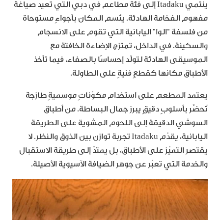
ينتمي Itadaku إلى فئة مطاعم في دبي التي تعيد صياغة
مفهوم الفخامة الهادئة. يتّسم المكان بأجواءٍ مستوحاة
من فلسفة “الوا” اليابانية التي تقوم على الانسجام
والسكينة. في الداخل، تمتزج الإضاءة الخافتة مع
الموسيقى الهادئة لتولّد إحساسًا بالصفاء، فيما تأخذ
الأطباق مكانها كقطعٍ فنيةٍ على الطاولة.
يعتمد المطعم على استخدام مكوّناتٍ موسميةٍ طازجة
تُحضَّر بأسلوبٍ دقيقٍ يبرز جمال البساطة. من أطباق
السوشي الدقيقة إلى اللحوم المشوية على الطريقة
اليابانية، يقدّم Itadaku تجربة توازن بين الذوق والنظر. لا
يقتصر التميّز على الأطباق، بل يمتدّ إلى طريقة الاستقبال
والخدمة التي تعبّر عن جوهر الضيافة الآسيوية الأصيلة.