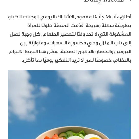
أطلق Daily Mealz مفهوم الاشتراك اليومي لوجبات الكيتو
بطريقة سهلة ومريحة. قدّمت المنصّة حلولًا للمرأة
المشغولة التي لا تجد وقتًا لتحضير الطعام. كل وجبة تصل
إلى باب المنزل وهي محسوبة السعرات، ومتوازنة بين
البروتين والخضار والدهون الصحية. سهّل هذا النمط الالتزام
بالنظام، خصوصًا لمن لا تريد التفكير يوميًا بما تأكل.