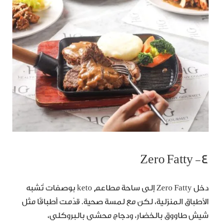
٤- Zero Fatty
دخل Zero Fatty إلى ساحة مطاعم keto بوصفات تُشبه
الأطباق المنزلية، لكن مع لمسة صحية. قدّمت أطباقًا مثل
شيش طاووق بالخضار، ودجاج محشي بالبروكلي،