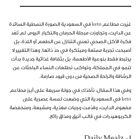
غيّرت مطاعم keto في السعودية الصورة النمطية السائدة
عن الدايت، وتجاوزت مرحلة الحرمان والتكرار. اليوم، لم تَعُد
فكرة الأكل الصحي تعني التنازل عن الطعم أو اللذة، بل
أصبحت تجربة ممتعة ومبتكرة في حدّ ذاتها. وهذا التغيير لا
يرتبط فقط بنوعية الأطعمة، بل بثقافة غذائية جديدة بدأت
تنمو في المملكة، وتواكب تطلعات النساء الباحثات عن
الرشاقة والراحة الصحية من دون قيود صارمة.
وفي هذا المقال، نأخذكِ في جولة سريعة على أبرز مطاعم
keto في السعودية التي وضعت لمسة عصرية على
مفهوم الدايت، وقدّمت وجبات مغذية، ومشبعة، ومنخفضة
الكربوهيدرات في قالب أنيق ومذاق رائع.
١- Daily Mealz