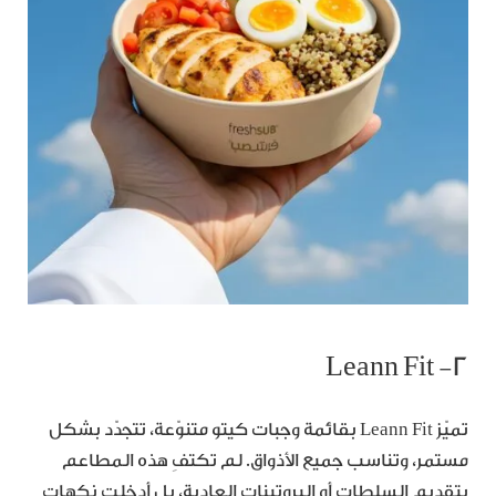
٢- Leann Fit
تميّز Leann Fit بقائمة وجبات كيتو متنوّعة، تتجدّد بشكل
مستمر، وتناسب جميع الأذواق. لم تكتفِ هذه المطاعم
بتقديم السلطات أو البروتينات العادية، بل أدخلت نكهات